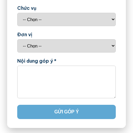
Chức vụ
Đơn vị
Nội dung góp ý *
GỬI GÓP Ý